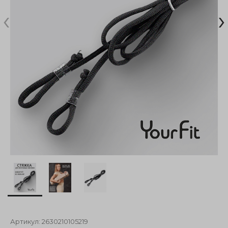
‹
›
Артикул:
2630210105219