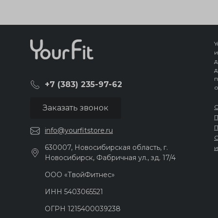
Y
и
д
д
п
+7 (383) 235-97-62
о
С
Заказать звонок
П
П
info@yourfitstore.ru
С
630007, Новосибирская область, г.
и
Новосибирск, Фабричная ул., зд. 17/4
ООО «ТвойФитнес»
ИНН 54030‍65521
ОГРН 121540‍0039238