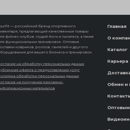
Главная
ourFit — российский бренд спортивного
нвентаря, предлагающий качественные товары
ля фитнес-клубов, студий йоги и пилатеса, а также
О компа
ля функциональных тренировок. Оптовые
оставки ковриков, роллов, гантелей и другого
Каталог
борудования для вашего бизнеса и тренировок.
Карьера
огласие на обработку персональных данных
убличная оферта о предоставлении услуг
Доставка
олитика обработки персональных данных
огласие на получение рекламно-
Обмен и 
нформационных материалов
Контакт
Оптовым
Видеоин