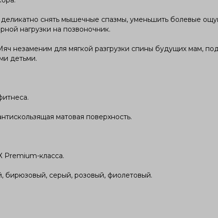
ора.
 деликатно снять мышечные спазмы, уменьшить болевые ощу
рной нагрузки на позвоночник.
яч незаменим для мягкой разгрузки спины будущих мам, подг
ми детьми.
фитнеса.
 антискользящая матовая поверхность.
 Premium-класса.
, бирюзовый, серый, розовый, фиолетовый.