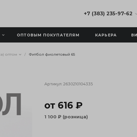
+7 (383) 235-97-62
+7 (383) 235-97-62
630007, Новосибирская
ОПТОВЫМ ПОКУПАТЕЛЯМ
КАРЬЕРА
В
область, г.
Новосибирск,
Фабричная ул., зд. 17/4
а) оптом
/
Фитбол фиолетовый 65
с 9:00 до 17:00
info@yourfitstore.ru
Артикул:
2630210104335
от 616 ₽
1 100 ₽ (розница)