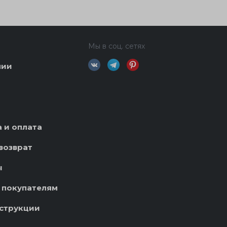
Мы в соц. сетях
нии
 и оплата
возврат
ы
 покупателям
струкции