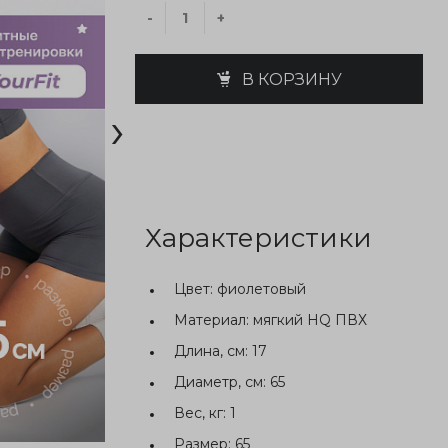
-
+
В КОРЗИНУ
›
Характеристики
Цвет:
фиолетовый
Материал:
мягкий HQ ПВХ
Длина, см:
17
Диаметр, см:
65
Вес, кг:
1
Размер:
65