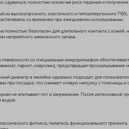
вно сдуваться, полностью исключая риск падения и получения
й из высокопрочного, эластичного и гипоаллергенного ПВХ,
растягиваясь со временем при ежедневном использовании.
ча полностью безопасен для длительного контакта с кожей,
или неприятного химического запаха.
а поверхности со специальным микрорельефом обеспечивает
аминат, паркет, ковролин), предотвращая проскальзывание 
ный диаметр в линейке идеально подходит для пользователей
ах при посадке, что снимает осевую нагрузку с поясницы и с
ериал не впитывает пот и загрязнения. После интенсивной т
 водой.
ассического фитнеса, пилатеса, функционального тренинга, 